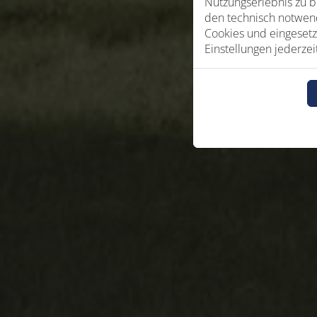
Nutzungserlebnis zu b
den technisch notwend
Cookies und eingesetz
Einstellungen jederzei