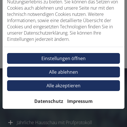
Nutzungserlebnis zu bieten. Sie können das Setzen von
verschmutzen, was den Gasverbrauch erhöht und die
Cookies auch ablehnen und unsere Seite nur mit den
Leistung schwächt. Ein regelmäßiger Check aller
technisch notwendigen Cookies nutzen. Weitere
Leitungen und Geräte ist also nicht nur wichtig für Ihre
Informationen, sowie eine detaillierte Übersicht der
Sicherheit, sondern schont auf lange Sicht auch Ihren
Cookies und eingesetzten Technologien finden Sie in
Geldbeutel. Wir übernehmen für Sie die jährliche
unserer Datenschutzerklärung. Sie können Ihre
Hausschau und den vorgeschriebenen Gas-Check –
Einstellungen jederzeit ändern.
damit Sie sich entspannt zurücklehnen können.
Einstellungen öffnen
Alle ablehnen
Alle akzeptieren
Unser Angebot für Sie:
Datenschutz
Impressum
Jährliche Hausschau mit Prüfprotokoll